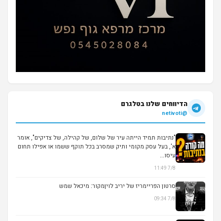
הדיווחים שלנו בטלגרם
@netivoti
"נתיבות תמיד הייתה עיר של שלום, של קהילה, של צדיקים", אומר
א', בעל עסק מקומי ותיק שמסרב בכל תוקף ששמו או אפילו תחום
עיסו...
7/8 11:49
סרטון הפריימריז של יריב לויןמקור: מיכאל שמש
7/8 09:34
▶