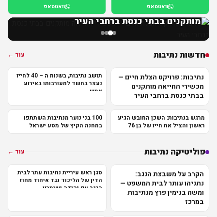
וואטסאפ
וואטסאפ
נתיבות: פרויקט הצלת חיים — מכשירי החייאה
מותקנים בבתי כנסת ברחבי העיר
חדשות נתיבות
עוד ←
תושב נתיבות, בשנות ה – 40 לחייו
נתיבות: פרויקט הצלת חיים —
נעצר בחשד למעורבותו באירוע
מכשירי החייאה מותקנים
אמש
בבתי כנסת ברחבי העיר
מרגש בנתיבות: השכן החובש הגיע
100 בני נוער מנתיבות השתתפו
ראשון והציל את חייו של בן 76
במחנה הקיץ של מסע ישראל
פוליטיקה נתיבות
עוד ←
סגן ראש עיריית נתיבות עתר לבית
הקרב על משבצת הנגב:
הדין של הליכוד נגד איחוד מחוז
נתניהו עותר לבית המשפט —
הנגב עם יהודה ושומרון
ומשה בנימין פרץ מנתיבות
במרכז