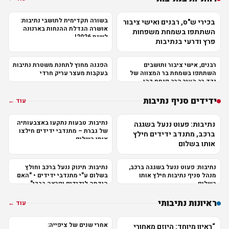
בשורה תקדימית לתושבי נתיבות:
בכירי ש"ס, רבנים ואישי ציבור
אושרה הגדלת ההנחות בארנונה
השתתפו בשמחת משפחות
לשנת 2026!
פרץ ודרעי בנתיבות
רבנים, אישי ציבור ותושבים
הפגנה מחוץ לתחנת משטרת נתיבות
השתתפו בשמחת בר המצווה של
בעקבות מעצר עריק חרדי
נכד רב העיר הרב פנחס כהן
שליט"א
ידידים סניף נתיבות
עוד ←
נתיבות: טבעות נתקעו באצבעותיה
נתיבות: פעוט ננעל בשגגה
של גברת – מתנדבי ידידים חילצו
ברכב, מתנדב ידידים חילץ
אותן בשלום
אותו בשלום
נתיבות: פעוט ננעל בשגגה ברכב,
נתיבות: תינוק ננעל ברכב וחולץ
מנהל סניף נתיבות חילץ אותו
בשלום ע"י מתנדבי ידידים • "האם
בשלום
הודתה לידידים ופרצה בבכי"
ראיונות נתיבותי
עוד ←
אחרי שנים של ציפייה:
“ראיון מיוחד: היוזם מאחורי