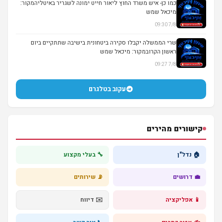
כמו כן- איש משרד החוץ ליאור חייט ימונה לשגריר באיטליהמקור:
מיכאל שמש
7/8 09:30
שרי הממשלה יקבלו סקירה ביטחונית בישיבה שתתקיים ביום
ראשון הקרובמקור: מיכאל שמש
7/8 09:27
עקוב בטלגרם
קישורים מהירים
🏠 נדל"ן
🔧 בעלי מקצוע
💼 דרושים
📡 שירותים
📱 אפליקציה
✉️ דיווח