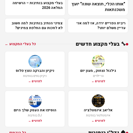
בעלי מקצוע בנתיבות – הרשימה
"אותו הכלי, תוצאה שונה" יועץ
המלאה 2026
משכנתאות
ריבית הפריים ירדה, אז למה אני
צמיגי הנתיב בנתיבות: למה חשוב
עדיין משלם יותר?
לא לחכות עם החלפת צמיגים?
🔧 בעלי מקצוע חדשים
כל בעלי המקצוע ←
גילגול וצחוק , מעון יום
ניקיון והברקה נוצץ פלוס
גני ילדים
ניקיון בתים בנתיבות
לפרטים ←
לפרטים ←
אליאב אינסטלציה
הוסיפו את העסק שלך היום
אינסטלטור בנתיבות
DJ בנתיבות
לפרטים ←
לפרטים ←
🏠 נדל"ן בנתיבות
כל הנכסים ←