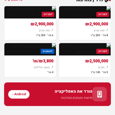
למכירה
למכירה
₪2,900,000
₪2,900,000
📍 נווה שרון
📍 נווה שרון
8 חד' · 250 מ"ר
6 חד' · 250 מ"ר
למכירה
להשכרה
₪2,500,000
₪3,800/חו'
📍 חורש
📍 מושב מלילות
5 חד' · 145 מ"ר
4 חד'
הורד את האפליקציה
Android ↓
חדשות ומבזקים מנתיבות