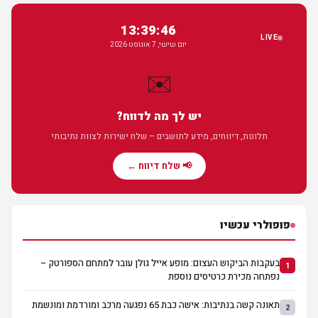
13:39:47
LIVE
יום שישי, 7 אוגוסט 2026
✉️
יש לך מה לדווח?
תלונות, דיווחים, מידע לתושבים – שלח ישירות לצוות נתיבותי
📢 שלח דיווח ←
פופולרי עכשיו
בעקבות הביקוש העצום: מופע אייל גולן עובר למתחם הספורטק –
1
נפתחה מכירת כרטיסים נוספת
תאונה קשה בנתיבות: אישה כבת 65 נפגעה מרכב ומורדמת ומונשמת
2