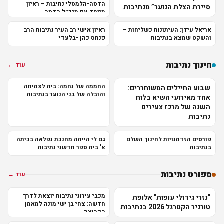
הדסה-הלמסלי נתיבות – ראיון
סיירת הצלת הנוער” מנתיבות
מיוחד עם מנכ״ל הדסה
אריאל עידן: העיתונות כשליחות –
ראיון אישי רב העיר נתיבות הרב
והשקט שמצא בנתיבות
פנחס כהן -בלעדי
חינוך נתיבות
עוד ←
החממה של נחמה: בית לצמיחה
שבוע החיילים המשוחררים:
והובלה של בני הנוער בנתיבות
אחד מאירועי השיא בלוח
השנה של מרכז צעירים
נתיבות
פורסים הזדמנויות לחינוך השלם
גם לי הייתה מחנכת נפלאה בכיתה
בנתיבות
א' בית ספר חדשני נתיבות
ספורט נתיבות
עוד ←
מכבי עירוני נתיבות יוצאת לדרך
"נזרי גידולי עופות" אלופת
חדשה: צחי בן ישי מונה למאמן
טורניר הקטרגל 2026 בנתיבות
הקבוצה