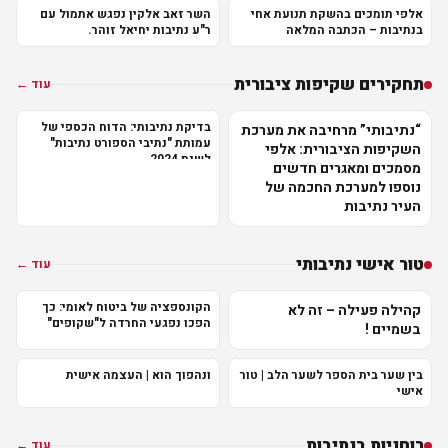
אלפי תומכים בהשקת תנועת אחי
השר זאב אלקין נפגש אתמול עם
בנתיבות – הכתבה המלאה
ר"ע נתיבות יחיאל זוהר.
תחקירים שקיפות ציבורית
עוד ←
בדיקת נתיבותי: הדוח הכספי של
“נתיבותי” מרחיבה את מערכת
עמותת "נתיבי הספורט נתיבות"
השקיפות הציבורית: אלפי
לשנת 2024
מסמכים ומאגרים חדשים
נוספו למערכת החכמה של
העיר נתיבות
טור אישי נתיבותי
עוד ←
הקונספציה של ביטוח לאומי: כך
קהילה פעילה – זה לא
הפכו נפגעי החרדה ל"שקופים"
בשמיים !
בין שער בית הספר לשער הלב | טור
ונהפוך הוא | העצמה אישית
אישי
רוחניות בנתיבות
עוד ←