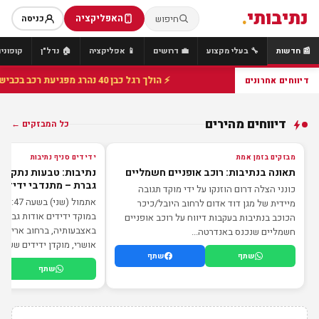
נתיבותי
.
האפליקציה
חיפוש
כניסה
📰 חדשות
🔧 בעלי מקצוע
💼 דרושים
📱 אפליקציה
🏠 נדל"ן
קופונים
⚡ הולך רגל כבן 40 נהרג מפגיעת רכב בכביש 25 סמוך לצומת הנשיא, מתנדבי זק"א פועלו בזירה
דיווחים אחרונים
דיווחים מהירים
כל המבזקים ←
מבזק
מבזק
מבזקים בזמן אמת
ידידים סניף נתיבות
תאונה בנתיבות: רוכב אופניים חשמליים
נתיבות: טבעות נתקעו
גברת – מתנדבי ידידים
כונני הצלה דרום הוזנקו על ידי מוקד תגובה
א
מיידית של מגן דוד אדום לרחוב היובל/כיכר
במוקד ידידים אודות גברת
הכוכב בנתיבות בעקבות דיווח על רוכב אופניים
באצבעותיה, ברחוב אריאל ש
חשמליים שנכנס באנדרטה...
אושרי, מוקדן ידידים שענה 
שתף
שתף
שתף