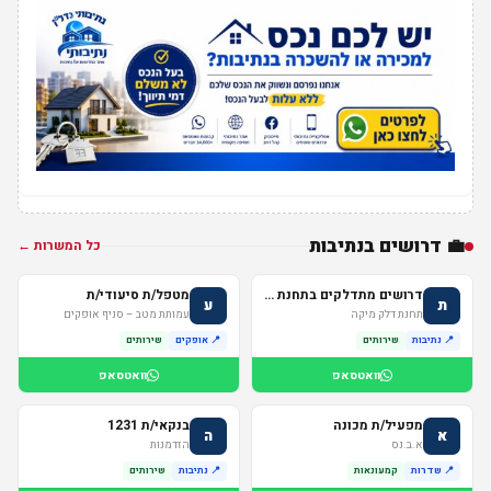
💼 דרושים בנתיבות
כל המשרות ←
דרושים מתדלקים בתחנת דלק במיקה בנתיבות
מטפל/ת סיעודי/ת
ת
ע
תחנת דלק מיקה
עמותת מטב – סניף אופקים
📍 נתיבות
שירותים
📍 אופקים
שירותים
וואטסאפ
וואטסאפ
מפעיל/ת מכונה
בנקאי/ת 1231
א
ה
א.ב.נס
הזדמנות
📍 שדרות
קמעונאות
📍 נתיבות
שירותים
חדשות נתיבות