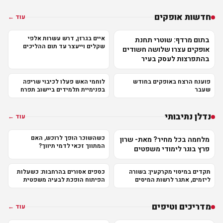
חדשות אופקים
עוד ←
איים בגרזן, דרש עשרות אלפי
בתום מרדף: שוטרי תחנת
שקלים וייעצר עד תום ההליכים
אופקים עצרו שלושה חשודים
בהתפרצות לעסק בעיר
פוענח הרצח באופקים בחודש
לוחמי האש פעלו לכיבוי שריפה
שעבר
בפנימיית תלמידים ביישוב תפרח
נדלן נתיבותי
עוד ←
כשהשוכר הופך לרוכש, האם
מלחמה בכל מחיר? מאת- שרון
המתווך זכאי לדמי תיווך?
פרץ בוגר לימודי משפטים
תקדים במיסוי מקרקעין: בשורה
כספים אסורים בהרחבות: כשעלות
ליזמים, אתגר לרשות המיסים
הפיתוח הופכת לבעיה משפטית
מדריכים וטיפים
עוד ←